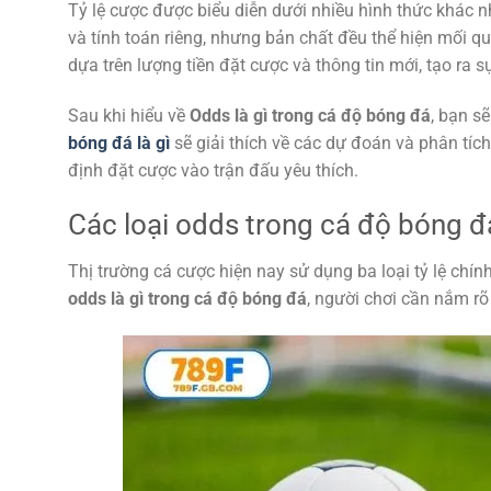
Tỷ lệ cược được biểu diễn dưới nhiều hình thức khác n
và tính toán riêng, nhưng bản chất đều thể hiện mối qu
dựa trên lượng tiền đặt cược và thông tin mới, tạo ra s
Sau khi hiểu về
Odds là gì trong cá độ bóng đá
, bạn s
bóng đá là gì
sẽ giải thích về các dự đoán và phân tíc
định đặt cược vào trận đấu yêu thích.
Các loại odds trong cá độ bóng đ
Thị trường cá cược hiện nay sử dụng ba loại tỷ lệ chính
odds là gì trong cá độ bóng đá
, người chơi cần nắm rõ