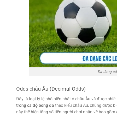
Đa dạng các
Odds châu Âu (Decimal Odds)
Đây là loại tỷ lệ phổ biến nhất ở châu Âu và được nhi
trong cá độ bóng đá
theo kiểu châu Âu, chúng được biể
này thể hiện tổng số tiền người chơi nhận về bao gồm