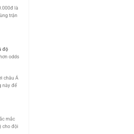
0.000đ là
cùng trận
á độ
 hơn odds
ơi châu Á
g này để
hắc mắc
) cho đội