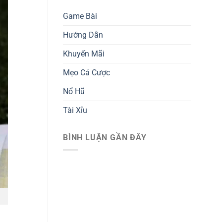
Game Bài
Hướng Dẫn
Khuyến Mãi
Mẹo Cá Cược
Nổ Hũ
Tài Xỉu
BÌNH LUẬN GẦN ĐÂY