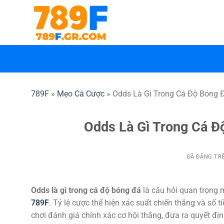
Chuyển
đến
nội
dung
789F
»
Mẹo Cá Cược
»
Odds Là Gì Trong Cá Độ Bóng 
Odds Là Gì Trong Cá Đ
ĐÃ ĐĂNG TR
Odds là gì trong cá độ bóng đá
là câu hỏi quan trọng 
789F
. Tỷ lệ cược thể hiện xác suất chiến thắng và số 
chơi đánh giá chính xác cơ hội thắng, đưa ra quyết đị