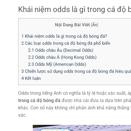
Khái niệm odds là gì trong cá độ
Nội Dung Bài Viết
[
Ẩn
]
1
Khái niệm odds là gì trong cá độ bóng đá?
2
Các loại odds trong cá độ bóng đá phổ biến
2.1
Odds châu Âu (Decimal Odds)
2.2
Odds châu Á (Hong Kong Odds)
2.3
Odds Mỹ (American Odds)
3
Chiến lược sử dụng odds trong cá độ bóng đá hiệu qu
4
Kết luận
Odds trong tiếng Anh có nghĩa là tỷ lệ hoặc xác suất,
trong cá độ bóng đá
được nhà cái đưa ra dựa trên phân
khác. Con số này không chỉ phản ánh khả năng thắng t
xác.