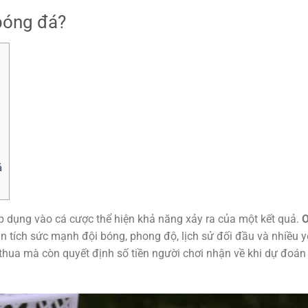
 bóng đá?
ả
 áp dụng vào cá cược thể hiện khả năng xảy ra của một kết quả.
O
 tích sức mạnh đội bóng, phong độ, lịch sử đối đầu và nhiều y
hua mà còn quyết định số tiền người chơi nhận về khi dự đoán