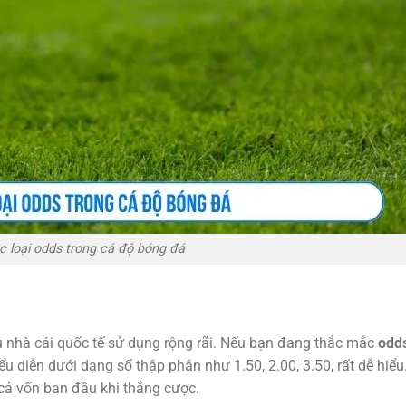
 loại odds trong cá độ bóng đá
ều nhà cái quốc tế sử dụng rộng rãi. Nếu bạn đang thắc mắc
odds
u diễn dưới dạng số thập phân như 1.50, 2.00, 3.50, rất dễ hiểu
 cả vốn ban đầu khi thắng cược.