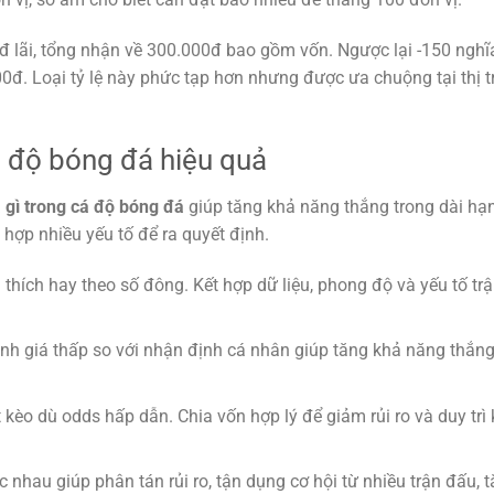
 lãi, tổng nhận về 300.000đ bao gồm vốn. Ngược lại -150 nghĩ
0đ. Loại tỷ lệ này phức tạp hơn nhưng được ưa chuộng tại thị 
á độ bóng đá hiệu quả
 gì trong cá độ bóng đá
giúp tăng khả năng thắng trong dài hạ
hợp nhiều yếu tố để ra quyết định.
thích hay theo số đông. Kết hợp dữ liệu, phong độ và yếu tố tr
ánh giá thấp so với nhận định cá nhân giúp tăng khả năng thắng
kèo dù odds hấp dẫn. Chia vốn hợp lý để giảm rủi ro và duy trì
 nhau giúp phân tán rủi ro, tận dụng cơ hội từ nhiều trận đấu, 